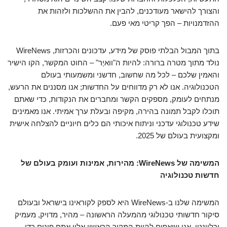
והצורך להישאר מעודכנים, להבין את ההשלכות ולזהות את
ההזדמנויות – הפך קריטי מאי פעם.
בתוך המבול הבלתי פוסק של מידע, עדכונים והכרזות, WireNews
נולד מתוך מטרה ברורה: להיות ה"וואיֶר" – החוט המקשר, הקו הישיר
והאמין שלכם – לכל מה שחשוב, חדשני ומשמעותי בעולם
הטכנולוגיה. אנו לא רק מדווחים על החדשות; אנו מסננים את הרעש,
מנתחים לעומק, מספקים הקשר ומחברים את הנקודות, כדי שאתם
תוכלו לקבל תמונה בהירה, מקיפה ובעלת ערך אמיתי. אנו מאמינים
שידע טכנולוגי עדכני וניתוח איכותי הם כלים חיוניים להצלחה אישית
ומקצועית בעולם של 2025.
המשימה של WireNews: מהירות, אמינות ועומק בעולם של
חדשות טכנולוגיה
המשימה שלנו ב-WireNews היא לספק לקוראינו בישראל ובעולם
סיקור חדשותי טכנולוגי מהמעלה הראשונה – מהיר, מדויק, מעמיק
ורלוונטי. אנו שואפים להיות המקור הראשון אליו אתם פונים כדי