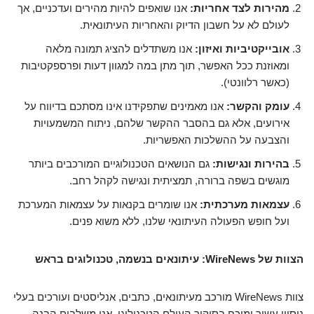
מהירות לצד אחריות:
אנו שואפים להיות מהירים ועדכניים, אך
לעולם לא על חשבון הדיוק והאחריות העיתונאית.
אובייקטיביות ואיזון:
אנו משתדלים להציג תמונה מלאה
ומאוזנת ככל האפשר, תוך מתן במה למגוון דעות ופרספקטיבות
(כאשר רלוונטי).
עומק והקשר:
אנו מאמינים שתפקידנו אינו מסתכם בדיווח על
אירועים, אלא גם בהסבר ההקשר שלהם, ניתוח המשמעויות
והצבעה על ההשלכות האפשריות.
בהירות ונגישות:
גם הנושאים הטכנולוגיים המורכבים ביותר
מוגשים בשפה ברורה, תמציתית ונגישה לקהל רחב.
עצמאות מערכתית:
אנו שומרים בקנאות על עצמאות המערכת
ועל חופש הפעולה העיתונאי שלנו, ללא משוא פנים.
הצוות של WireNews: עיתונאים בנשמה, טכנולוגים בראש
צוות WireNews מורכב מעיתונאים, כתבים, אנליסטים ועורכים בעלי
ניסיון עשיר ומוכח בסיקור העולם הטכנולוגי. אנו משלבים הבנה