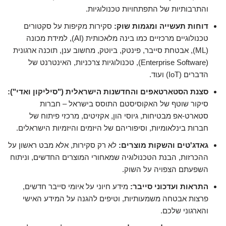
והתרבותיות של התפתחויות טכנולוגיות.
דוחות תעשייה ומגמות שוק:
סקירות מקיפות על סקטורים
טכנולוגיים מרכזיים כמו בינה מלאכותית (AI), למידת מכונה
(ML), אבטחת סייבר, פינטק, ביוטק, מחשוב ענן, תוכנה ארגונית
(Enterprise Software), טכנולוגיות צרכניות, האינטרנט של
הדברים (IoT) ועוד.
סצנת הסטארטאפים והחדשנות הישראלית ("סיליקון ואדי"):
סיקור שוטף של האקוסיסטם התוסס בישראל – חברות
סטארט-אפ מבטיחות, גיוסי הון, אקזיטים, מרכזי פיתוח של
חברות בינלאומיות, וסיפוריהם של היזמים והיזמיות הישראלים.
גאדג'טים והשקות מוצרים:
לא רק סקירות, אלא מבט ראשון על
ההכרזות, הבנת הטכנולוגיה שמאחורי המוצרים החדשים, וניתוח
השפעתם הצפויה על השוק.
התראות ועדכוני סייבר:
מידע חיוני על איומי סייבר חדשים,
פרצות אבטחה משמעותיות, וטיפים להגנה על המידע האישי
והארגוני שלכם.