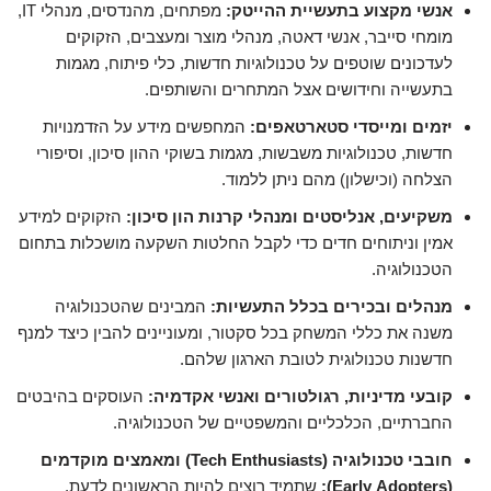
אנשי מקצוע בתעשיית ההייטק:
מפתחים, מהנדסים, מנהלי IT,
מומחי סייבר, אנשי דאטה, מנהלי מוצר ומעצבים, הזקוקים
לעדכונים שוטפים על טכנולוגיות חדשות, כלי פיתוח, מגמות
בתעשייה וחידושים אצל המתחרים והשותפים.
יזמים ומייסדי סטארטאפים:
המחפשים מידע על הזדמנויות
חדשות, טכנולוגיות משבשות, מגמות בשוקי ההון סיכון, וסיפורי
הצלחה (וכישלון) מהם ניתן ללמוד.
משקיעים, אנליסטים ומנהלי קרנות הון סיכון:
הזקוקים למידע
אמין וניתוחים חדים כדי לקבל החלטות השקעה מושכלות בתחום
הטכנולוגיה.
מנהלים ובכירים בכלל התעשיות:
המבינים שהטכנולוגיה
משנה את כללי המשחק בכל סקטור, ומעוניינים להבין כיצד למנף
חדשנות טכנולוגית לטובת הארגון שלהם.
קובעי מדיניות, רגולטורים ואנשי אקדמיה:
העוסקים בהיבטים
החברתיים, הכלכליים והמשפטיים של הטכנולוגיה.
חובבי טכנולוגיה (Tech Enthusiasts) ומאמצים מוקדמים
(Early Adopters):
שתמיד רוצים להיות הראשונים לדעת,