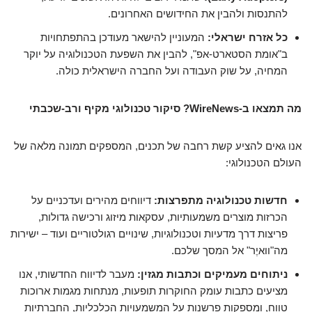
להתנסות ולהבין את החידושים האחרונים.
כל אזרח ישראלי:
המעוניין להישאר מעודכן בהתפתחויות
ב"אומת הסטארט-אפ", להבין את השפעת הטכנולוגיה על יוקר
המחיה, על שוק העבודה ועל החברה הישראלית כולה.
מה תמצאו ב-WireNews? סיקור טכנולוגי מקיף ורב-שכבתי
אנו גאים להציע קשת רחבה של תכנים, המספקים תמונה מלאה של
העולם הטכנולוגי:
חדשות טכנולוגיה מתפרצות:
דיווחים מהירים ועדכניים על
הכרזות מוצרים משמעותיות, עסקאות מיזוג ורכישה גדולות,
פריצות דרך מדעיות וטכנולוגיות, שינויים רגולטוריים ועוד – ישירות
מה"וואיֶר" אל המסך שלכם.
ניתוחים מעמיקים וכתבות מגזין:
מעבר לדיווח החדשותי, אנו
מציעים כתבות עומק החוקרות תופעות, מנתחות מגמות ארוכות
טווח, ומספקות פרשנות על המשמעויות הכלכליות, החברתיות