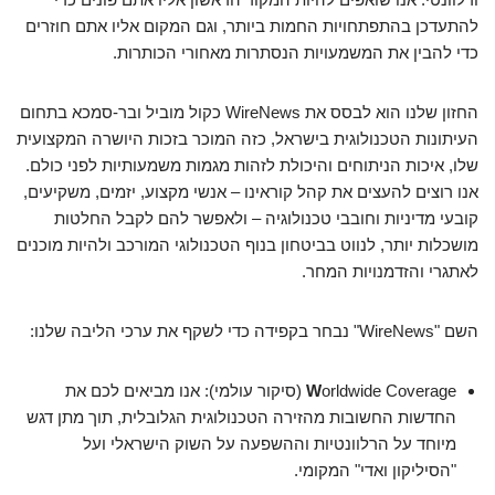
להתעדכן בהתפתחויות החמות ביותר, וגם המקום אליו אתם חוזרים
כדי להבין את המשמעויות הנסתרות מאחורי הכותרות.
החזון שלנו הוא לבסס את WireNews כקול מוביל ובר-סמכא בתחום
העיתונות הטכנולוגית בישראל, כזה המוכר בזכות היושרה המקצועית
שלו, איכות הניתוחים והיכולת לזהות מגמות משמעותיות לפני כולם.
אנו רוצים להעצים את קהל קוראינו – אנשי מקצוע, יזמים, משקיעים,
קובעי מדיניות וחובבי טכנולוגיה – ולאפשר להם לקבל החלטות
מושכלות יותר, לנווט בביטחון בנוף הטכנולוגי המורכב ולהיות מוכנים
לאתגרי והזדמנויות המחר.
השם "WireNews" נבחר בקפידה כדי לשקף את ערכי הליבה שלנו:
W
orldwide Coverage (סיקור עולמי): אנו מביאים לכם את
החדשות החשובות מהזירה הטכנולוגית הגלובלית, תוך מתן דגש
מיוחד על הרלוונטיות וההשפעה על השוק הישראלי ועל
"הסיליקון ואדי" המקומי.