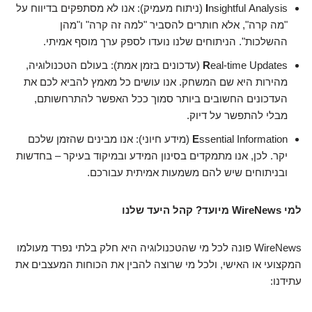
I
nsightful Analysis (ניתוח מעמיק): אנו לא מסתפקים בדיווח על
"מה קרה", אלא חותרים להסביר "למה זה קרה" ו"מהן
ההשלכות". הניתוחים שלנו נועדו לספק ערך מוסף אמיתי.
R
eal-time Updates (עדכונים בזמן אמת): בעולם הטכנולוגיה,
מהירות היא שם המשחק. אנו עושים כל מאמץ להביא לכם את
העדכונים החשובים ביותר סמוך ככל האפשר להתרחשותם,
מבלי להתפשר על דיוק.
E
ssential Information (מידע חיוני): אנו מבינים שהזמן שלכם
יקר. לכן, אנו מתמקדים בסינון המידע ובמיקוד בעיקר – בחדשות
ובניתוחים שיש להם משמעות אמיתית עבורכם.
למי WireNews מיועד? קהל היעד שלנו
WireNews פונה לכל מי שהטכנולוגיה היא חלק בלתי נפרד מעולמו
המקצועי או האישי, ולכל מי שרוצה להבין את הכוחות המעצבים את
עתידנו: