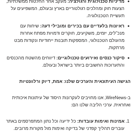
מדיניות טכנולוגית ורגולציה:
מעקב אחר החלטות ממשלתיות,
הצעות חוק ומהלכים רגולטוריים בארץ ובעולם, המשפיעים על
תעשיית הטכנולוגיה.
ראיונות בלעדיים עם בכירים ומובילי דעה:
שיחות עם
מנכ"לים, יזמים, משקיעים, חוקרים ודמויות מפתח אחרות
מהעולם הטכנולוגי, המספקות תובנות ייחודיות ונקודות מבט
מרתקות.
סיקור כנסים ואירועים טכנולוגיים:
דיווחים מהשטח מהכנסים
והתערוכות החשובים ביותר בישראל ובעולם.
הגישה העיתונאית והערכים שלנו: אמת, דיוק ורלוונטיות
ב-WireNews, אנו מחויבים לעקרונות היסוד של עיתונות איכותית
ואחראית. ערכי הליבה שלנו הם:
אמינות ואימות עובדות:
כל ידיעה וכל נתון המתפרסמים באתר
עוברים תהליך קפדני של בדיקה ואימות מול מקורות מרובים.