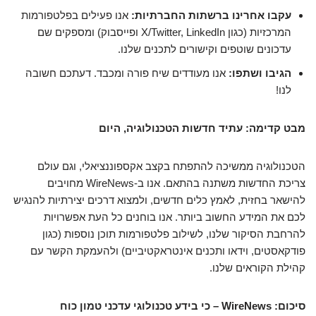
עקבו אחרינו ברשתות החברתיות:
אנו פעילים בפלטפורמות
המרכזיות (כגון X/Twitter, LinkedIn ופייסבוק) ומספקים שם
עדכונים שוטפים וקישורים לתכנים שלנו.
הגיבו ושתפו:
אנו מעודדים שיח פורה ומכבד. דעתכם חשובה
לנו!
מבט קדימה: עתיד חדשות הטכנולוגיה, היום
הטכנולוגיה ממשיכה להתפתח בקצב אקספוננציאלי, וגם עולם
צריכת החדשות משתנה בהתאם. אנו ב-WireNews מחויבים
להישאר בחזית, לאמץ כלים חדשים, ולמצוא דרכים יצירתיות להנגיש
לכם את המידע החשוב ביותר. אנו בוחנים כל העת אפשרויות
להרחבת הסיקור שלנו, לשילוב פלטפורמות תוכן נוספות (כגון
פודקאסטים, וידאו ותכנים אינטראקטיביים) ולהעמקת הקשר עם
קהילת הקוראים שלנו.
סיכום: WireNews – כי בידע טכנולוגי עדכני טמון כוח