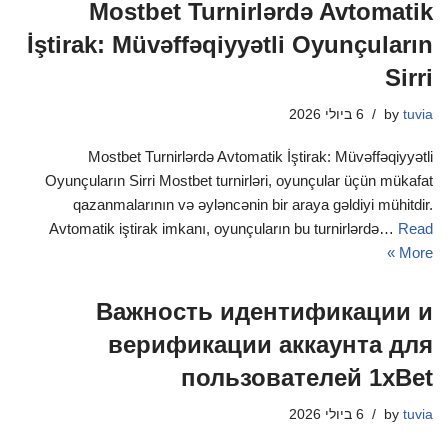
Mostbet Turnirlərdə Avtomatik
İştirak: Müvəffəqiyyətli Oyunçuların
Sirri
tuvia
by
6 ביולי 2026
Mostbet Turnirlərdə Avtomatik İştirak: Müvəffəqiyyətli
Oyunçuların Sirri Mostbet turnirləri, oyunçular üçün mükafat
qazanmalarının və əyləncənin bir araya gəldiyi mühitdir.
Avtomatik iştirak imkanı, oyunçuların bu turnirlərdə…
Read
More »
Важность идентификации и
верификации аккаунта для
пользователей 1xBet
tuvia
by
6 ביולי 2026