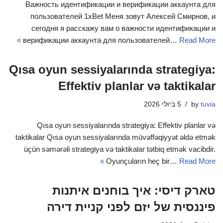
Важность идентификации и верификации аккаунта для
пользователей 1xBet Меня зовут Алексей Смирнов, и
сегодня я расскажу вам о важности идентификации и
верификации аккаунта для пользователей…
Read More »
Qısa oyun sessiyalarında strategiya:
Effektiv planlar və taktikalar
tuvia
by
5 ביולי 2026
Qısa oyun sessiyalarında strategiya: Effektiv planlar və
taktikalar Qısa oyun sessiyalarında müvəffəqiyyət əldə etmək
üçün səmərəli strategiya və taktikalar tətbiq etmək vacibdir.
Oyunçuların heç bir…
Read More »
טארק דיסי: איך בוחנים איתנות
פיננסית של יזם לפני קניית דירה