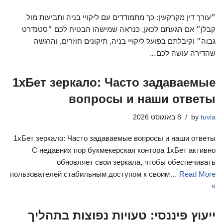
״עורך דין מקרקעין: כך מתמודדים עם ליקויי בניה ותביעות מול
קבלן״ אם הגעתם לכאן, כנראה שמישהו הבטיח לכם ״סטנדרט
גבוה״ וקיבלתם בפועל ליקויי בניה, תיקונים חוזרים, והרגשה
שהדירה עושה לכם…
1хБет зеркало: Часто задаваемые
вопросы и наши ответы
tuvia
by
8 באוגוסט 2026
1хБет зеркало: Часто задаваемые вопросы и наши ответы
С недавних пор букмекерская контора 1хБет активно
обновляет свои зеркала, чтобы обеспечивать
пользователей стабильным доступом к своим…
Read More
»
ייעוץ פיננסי: טעויות נפוצות בתהליך