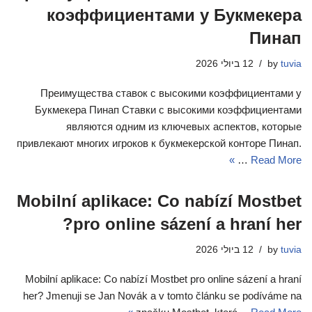
коэффициентами у Букмекера
Пинап
tuvia
by
12 ביולי 2026
Преимущества ставок с высокими коэффициентами у
Букмекера Пинап Ставки с высокими коэффициентами
являются одним из ключевых аспектов, которые
привлекают многих игроков к букмекерской конторе Пинап.
…
Read More »
Mobilní aplikace: Co nabízí Mostbet
pro online sázení a hraní her?
tuvia
by
12 ביולי 2026
Mobilní aplikace: Co nabízí Mostbet pro online sázení a hraní
her? Jmenuji se Jan Novák a v tomto článku se podíváme na