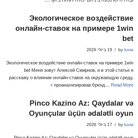
Экологическое воздействие
онлайн-ставок на примере 1win
bet
tuvia
by
19 ביולי 2026
Экологическое воздействие онлайн-ставок на примере 1win
bet Меня зовут Алексей Смирнов, и в этой статье я
расскажу о влиянии онлайн-ставок на окружающую среду,
проанализировав бренд…
Read More »
Pinco Kazino Az: Qaydalar və
Oyunçular üçün ədalətli oyun
tuvia
by
17 ביולי 2026
Pinco Kazino Az: Qaydalar və Oyunçular üçün ədalətli oyun