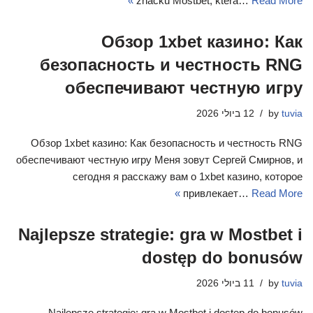
značku Mostbet, která…
Read More »
Обзор 1xbet казино: Как
безопасность и честность RNG
обеспечивают честную игру
tuvia
by
12 ביולי 2026
Обзор 1xbet казино: Как безопасность и честность RNG
обеспечивают честную игру Меня зовут Сергей Смирнов, и
сегодня я расскажу вам о 1xbet казино, которое
привлекает…
Read More »
Najlepsze strategie: gra w Mostbet i
dostęp do bonusów
tuvia
by
11 ביולי 2026
Najlepsze strategie: gra w Mostbet i dostęp do bonusów