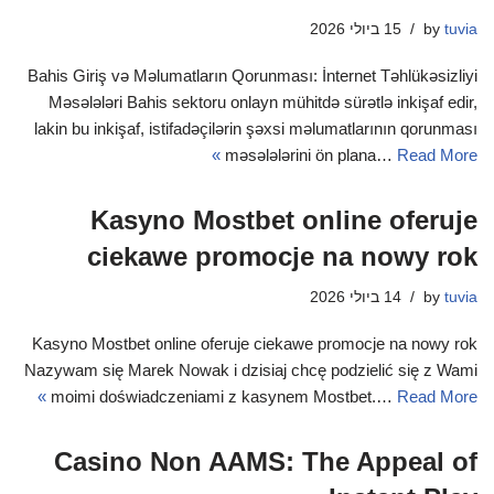
tuvia
by
15 ביולי 2026
Bahis Giriş və Məlumatların Qorunması: İnternet Təhlükəsizliyi
Məsələləri Bahis sektoru onlayn mühitdə sürətlə inkişaf edir,
lakin bu inkişaf, istifadəçilərin şəxsi məlumatlarının qorunması
məsələlərini ön plana…
Read More »
Kasyno Mostbet online oferuje
ciekawe promocje na nowy rok
tuvia
by
14 ביולי 2026
Kasyno Mostbet online oferuje ciekawe promocje na nowy rok
Nazywam się Marek Nowak i dzisiaj chcę podzielić się z Wami
moimi doświadczeniami z kasynem Mostbet.…
Read More »
Casino Non AAMS: The Appeal of