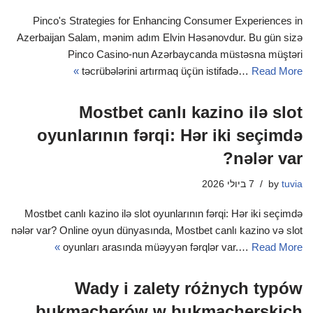
Pinco's Strategies for Enhancing Consumer Experiences in
Azerbaijan Salam, mənim adım Elvin Həsənovdur. Bu gün sizə
Pinco Casino-nun Azərbaycanda müstəsna müştəri
təcrübələrini artırmaq üçün istifadə…
Read More »
Mostbet canlı kazino ilə slot
oyunlarının fərqi: Hər iki seçimdə
nələr var?
tuvia
by
7 ביולי 2026
Mostbet canlı kazino ilə slot oyunlarının fərqi: Hər iki seçimdə
nələr var? Online oyun dünyasında, Mostbet canlı kazino və slot
oyunları arasında müəyyən fərqlər var.…
Read More »
Wady i zalety różnych typów
bukmacherów w bukmacherskich