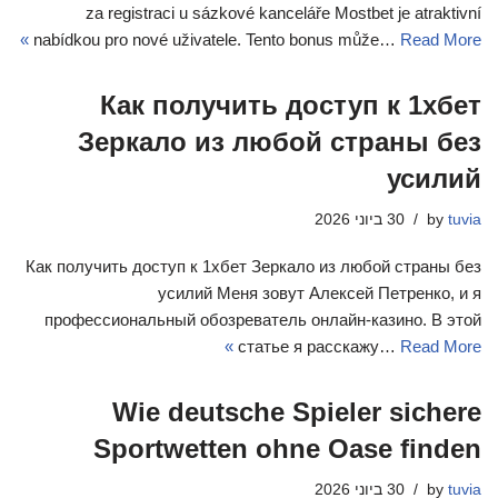
za registraci u sázkové kanceláře Mostbet je atraktivní
nabídkou pro nové uživatele. Tento bonus může…
Read More »
Как получить доступ к 1хбет
Зеркало из любой страны без
усилий
tuvia
by
30 ביוני 2026
Как получить доступ к 1хбет Зеркало из любой страны без
усилий Меня зовут Алексей Петренко, и я
профессиональный обозреватель онлайн-казино. В этой
статье я расскажу…
Read More »
Wie deutsche Spieler sichere
Sportwetten ohne Oase finden
tuvia
by
30 ביוני 2026