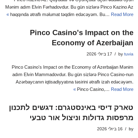
Mənim adım Elvin Fərhadovdur. Bu gün sizlərə Pinco Kazino Az
haqqında ətraflı məlumat təqdim edəcəyəm. Bu…
Read More »
Pinco Casino's Impact on the
Economy of Azerbaijan
tuvia
by
17 ביולי 2026
Pinco Casino's Impact on the Economy of Azerbaijan Mənim
adım Elvin Mammadovdur. Bu gün sizlərə Pinco Casino-nun
Azərbaycanın iqtisadiyyatına təsirini ətraflı izah edəcəyəm.
Pinco Casino,…
Read More »
טארק דיסי באינסטגרם: דגשים לתכנון
מרפסות גדולות וניצול אור טבעי
by
16 ביולי 2026