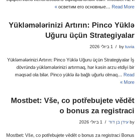
осветим его основные…
Read More »
Yükləmələrinizi Artırın: Pinco Yüklə
Uğuru üçün Strategiyalar
tuvia
by
1 ביולי 2026
Yükləmələrinizi Artırın: Pinco Yüklə Uğuru üçün Strategiyalar İş
dövründə yükləmələrinizi artırmaq, hər kəsin arzu etdiyi bir
məqsəd ola bilər. Pinco yüklə ilə bağlı uğurlu olmaq…
Read
More »
Mostbet: Vše, co potřebujete vědět
o bonus za registraci
by
עידן בן דוד
1 ביולי 2026
Mostbet: Vše, co potřebujete vědět o bonus za registraci Bonus