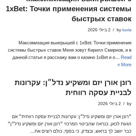
1xBet: Точки применения системы
быстрых ставок
tuvia
by
2 ביולי 2026
Максимизация выигрышей с 1xBet: Точки применения
системы быстрых ставок Меня зовут Кирилл Смирнов, и в
данной статье я расскажу вам о казино 1xBet и о…
Read
More »
רונן אורן יזם ומשקיע נדל״ן: עקרונות
לבניית עסקה רווחית
by
2 ביולי 2026
״רונן אורן יזם ומשקיע נדל״ן: עקרונות לבניית עסקה רווחית״ אם
הגעת לכאן, כנראה שהביטוי המרכזי ״רונן אורן יזם ומשקיע נדל״ן״
כבר יושב לך בראש, ובצדק. כי בסוף, כולם רוצים את…