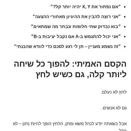
״אם נפתור את X, Y יהיה יותר קל?״
״אני רוצה להבין את ההיגיון מאחורי ההצעה״
״בוא נבדוק שתי חלופות ונבחר מה שמתאים״
״אני יכול להתגמש ב-A אם נקבל יציבות ב-B״
״זה נשמע מעניין – תן לי רגע לסכם כדי לוודא שהבנתי״
הקסם האמיתי: להפוך כל שיחה
ליותר קלה, גם כשיש לחץ
לחץ לא נעלם.
גם לא אנשים.
אבל כשאתה יודע לנהל משא ומתן, הלחץ הופך להיות נתון – לא
גורל.