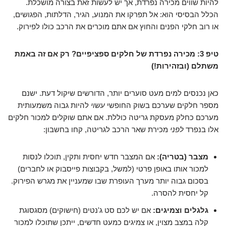
להיות שווים מכירה נפרדת, אך יש לעשות זאת בצורה מושכלת.
הכלל הבסיסי הוא: אל תפרקו את המנוע, הגיר, הדלתות, הפגושים,
או רוב חלקי הפנים והחוץ אם אתם מוכרים את הרכב כולו לפירוק.
טיפ 3: מכירה נפרדת של חלקים ספציפיים? רק אם זה באמת
משתלם (ובזהירות!)
כאן נכנסים למים מעט סוערים יותר, הדורשים שיקול דעת. ישנם
מספר חלקים שערכם בשוק החופשי
עשוי
להיות גבוה משמעותית
מערכם כחלק מעסקת גריטה כוללת. אם אתם שוקלים למכור חלקים
אלו בנפרד
לפני
מכירת שאר הרכב לגריטה, קחו בחשבון:
מצבר (בטריה):
אם המצבר חדש יחסית ותקין, תוכלו לנסות
למכור אותו באופן פרטי (למשל, בקבוצות פייסבוק או לחברים)
בסכום גבוה יותר מערך העופרת שבו שמעניין את מגרש הפירוק.
קל יחסית להסרה.
גלגלים וצמיגים:
אם יש לכם סט ג'נטים (חישוקים) מסגסוגת
קלה במצב מצוין, או צמיגים כמעט חדשים, ייתכן שתוכלו למכור