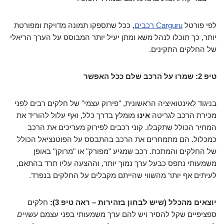
לפי פורטל
Carguru רכבים
, ככל שתספקו תמונה מדויקת ומפורטת
יותר, כך תוכלו לנהל משא ומתן יעיל יותר המבוסס על הערך הריאלי
של החלקים התקינים.
טיפ 2: שמרו על הרכב שלם ככל האפשר
בניגוד לאינטואיציה הראשונית, "פירוק עצמי" של חלקים רבים לפני
מכירת הרכב לגריטה
אינו
מומלץ בדרך כלל, ואף עלול להוריד את
המחיר הכולל שתקבלו. קוני רכבים לפירוק מעריכים את הרכב
כמכלול. הם מתמחרים את הרכב בהתבסס על הפוטנציאל הכולל
של החלקים והמתכת. רכב שמגיע "מפורק" או "מרוקן" באופן
משמעותי נתפס כבעל ערך נמוך יותר, וההצעה עליו תרד בהתאם,
לעיתים אף יותר מהשווי שהייתם מקבלים על החלקים בנפרד.
יוצאים מהכלל (שיש לבחון בזהירות – ראה טיפ 3):
חלקים
ספציפיים שקל להסיר ויש להם ערך משמעותי בפני עצמם
עשויים