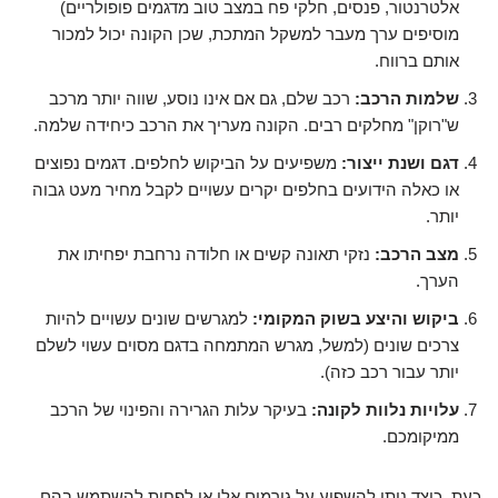
אלטרנטור, פנסים, חלקי פח במצב טוב מדגמים פופולריים)
מוסיפים ערך מעבר למשקל המתכת, שכן הקונה יכול למכור
אותם ברווח.
שלמות הרכב:
רכב שלם, גם אם אינו נוסע, שווה יותר מרכב
ש"רוקן" מחלקים רבים. הקונה מעריך את הרכב כיחידה שלמה.
דגם ושנת ייצור:
משפיעים על הביקוש לחלפים. דגמים נפוצים
או כאלה הידועים בחלפים יקרים עשויים לקבל מחיר מעט גבוה
יותר.
מצב הרכב:
נזקי תאונה קשים או חלודה נרחבת יפחיתו את
הערך.
ביקוש והיצע בשוק המקומי:
למגרשים שונים עשויים להיות
צרכים שונים (למשל, מגרש המתמחה בדגם מסוים עשוי לשלם
יותר עבור רכב כזה).
עלויות נלוות לקונה:
בעיקר עלות הגרירה והפינוי של הרכב
ממיקומכם.
כעת, כיצד ניתן להשפיע על גורמים אלו או לפחות להשתמש בהם