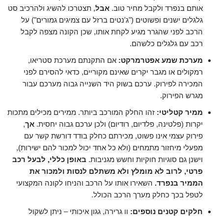
אותם בנפרד ולקבל מחיר טוב.
אבל
, תצטרכו להשיג ולהרכיב סט
גלגלים ישנים ופשוטים ("ג'נטים ברזל עם צמיגים גמורים") על
הרכב לפני שהגרר מגיע לקחת אותו, שכן הקונה מצפה לקבל
רכב עם גלגלים כלשהם.
מערכת שמע אפטרמרקט:
אם התקנתם מערכת סטריאו,
רמקולים או מגבר יקרים שאינם מקוריים, כדאי להסירם לפני
המכירה לפירוק. ערכם בשוק היד השנייה גבוה מערכם עבור
מגרש הפירוק.
ממיר קטליטי:
זהו החלק המורכב ביותר. ממירים מכילים מתכות
יקרות (פלטינה, פלדיום, רודיום) ולכן ערכם גבוה יחסית.
אך
,
פירוק עצמי אינו פשוט, מכירתם כחלק בודד דורשת קשר עם
מפעלי מיחזור מתמחים (ולא כל אחד יכול למכור להם ישירות),
וישנן גם סוגיות חוקיות וחשש מגניבות.
באופן כללי, לבעל רכב
פרטי, לרוב לא מומלץ ולא משתלם לנסות ולמכור את
הממיר בנפרד.
השאירו אותו על הרכב והניחו לקונה המקצועי
לטפל בכך כחלק מערך הרכב הכולל.
חלקים קטנים נוספים:
וו גרירה, גגון איכותי – ניתן לשקול