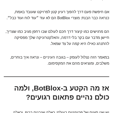
אם חיפשת פעם דרך להפוך רעיון קטן לפרויקט שעובד באמת,
כנראה כבר הבנת: מוצרי BotBlox הם לא עוד ״עוד לוח ועוד כבל״.
הם מרגישים כמו קיצור דרך חכם לעולם שבו רחפן מגיב כמו שצריך,
חיישן מדבר עם בקר בלי דרמה, והאלקטרוניקה שלך מפסיקה
להתנהג כאילו היא קמה על צד שמאל.
במאמר הזה נצלול לעומק – בגובה העיניים – ונראה איך בוחרים,
משלבים, ומוציאים מהם את המקסימום.
אז מה הקטע ב-BotBlox, ולמה
כולם נהיים פתאום רגועים?
יש שני סוגים של פרויקטים בעולם: כאלה שנבנים בכיף, וכאלה