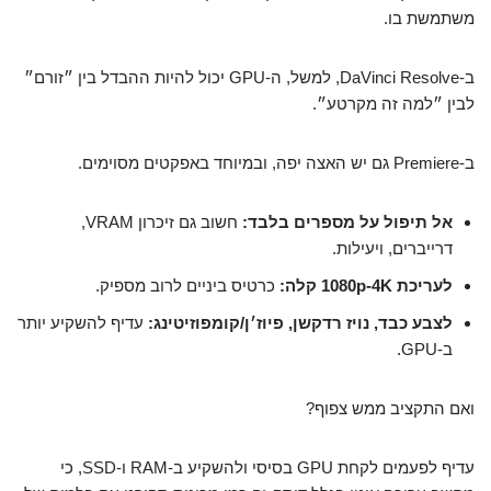
משתמשת בו.
ב-DaVinci Resolve, למשל, ה-GPU יכול להיות ההבדל בין ״זורם״
לבין ״למה זה מקרטע״.
ב-Premiere גם יש האצה יפה, ובמיוחד באפקטים מסוימים.
אל תיפול על מספרים בלבד:
חשוב גם זיכרון VRAM,
דרייברים, ויעילות.
לעריכת 1080p-4K קלה:
כרטיס ביניים לרוב מספיק.
לצבע כבד, נויז רדקשן, פיוז׳ן/קומפוזיטינג:
עדיף להשקיע יותר
ב-GPU.
ואם התקציב ממש צפוף?
עדיף לפעמים לקחת GPU בסיסי ולהשקיע ב-RAM ו-SSD, כי