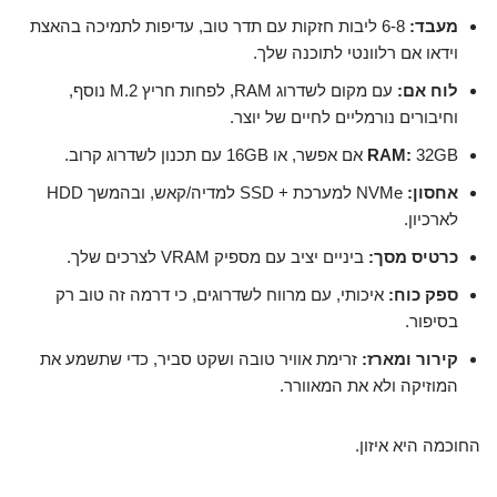
מעבד:
6-8 ליבות חזקות עם תדר טוב, עדיפות לתמיכה בהאצת
וידאו אם רלוונטי לתוכנה שלך.
לוח אם:
עם מקום לשדרוג RAM, לפחות חריץ M.2 נוסף,
וחיבורים נורמליים לחיים של יוצר.
32GB אם אפשר, או 16GB עם תכנון לשדרוג קרוב.
RAM:
אחסון:
NVMe למערכת + SSD למדיה/קאש, ובהמשך HDD
לארכיון.
כרטיס מסך:
ביניים יציב עם מספיק VRAM לצרכים שלך.
ספק כוח:
איכותי, עם מרווח לשדרוגים, כי דרמה זה טוב רק
בסיפור.
קירור ומארז:
זרימת אוויר טובה ושקט סביר, כדי שתשמע את
המוזיקה ולא את המאוורר.
החוכמה היא איזון.