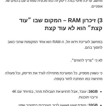
מחשב עריכה איטי בגלל דיסק זה כמו מכונית ספורט עם בלמים של
אופניים.
3) זיכרון RAM – המקום שבו ״עוד
קצת״ הוא לא עוד קצת
במחשב לעריכת וידאו זול, ה-RAM הוא אחד המקומות שהכי כואב
לחסוך בהם.
לא כי ״צריך להגזים״.
כי כשאין מספיק, כל המערכת מתחילה לגרד את הדיסק, וכל פעולה
מרגישה כמו המתנה לתור בקופה.
16GB:
עובד, אבל תרגיש את הגבולות מהר, במיוחד עם 4K
וריבוי תוכנות.
32GB:
נקודת sweet spot לרוב העורכים בתקציב שפוי.