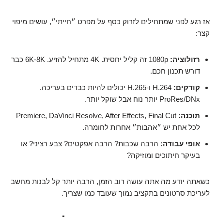
אז רגע לפני שמתחילים לזרוק כסף על מפרט ״חייתי״, עושים מיפוי
קצר:
רזולוציה:
1080p זה קליל יחסית. 4K מתחיל להזיע. 6K-8K כבר
דורש תכנון חכם.
קודקים:
H.264 ו-H.265 יכולים להיות כבדים בעריכה.
ProRes/DNx יותר נוח אבל שוקל יותר.
תוכנה:
Premiere, DaVinci Resolve, After Effects, Final Cut –
לכל אחת יש ״אהבות״ אחרות לחומרה.
אופי עבודה:
הרבה שכבות? הרבה אפקטים? צבע רציני? או
בעיקר חיתוכים ומוזיקה?
כשאתה יודע מה אתה עושה רוב הזמן, הרבה יותר קל לבנות מחשב
לעריכת סרטונים בתקציב נמוך שעובד כמו שצריך.