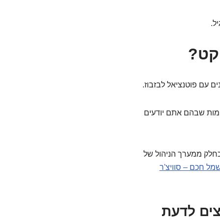
ל.
יקט?
ים עם פוטנציאל לבזבוז.
ומות שבהם אתם יודעים
חלק ממערך הניהול של
ל חכם – סוויצ'ר
וצים לדעת