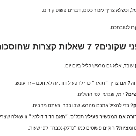
ל, וכשלא צריך לזכור כלום, דברים פשוט קורים.
רו לטובתכם.
ת קצרות שחוסכות כאב ראש
עובד, אלא גם מרגיש קליל ביום יום.
חה?
אם צריך ״תואר״ כדי להפעיל דוד, זה לא חכם – זה עונש.
שים?
יומי, שבועי, לפי הרגלים.
ק?
כדי להציל אתכם מהרגע שבו כבר יצאתם מהבית.
רורה אם המכשיר פעיל?
תכל׳ס, ״האם הדוד דולק?״ זו שאלה שצרי
ומציות?
חוקים פשוטים כמו ״נדלק-נכבה״ לפי שעות.