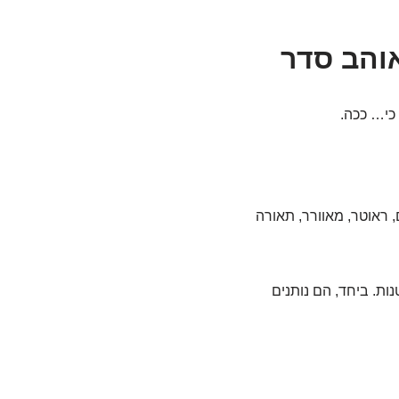
אוהב סדר
כי… ככה.
, ראוטר, מאוורר, תאורה
ות. ביחד, הם נותנים