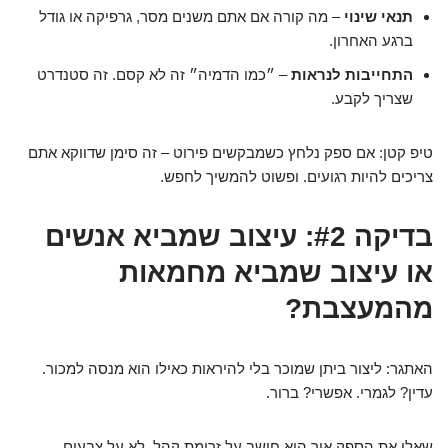
תנאי שינוי
– מה קורה אם אתם משנים מסר, גרפיקה או גודל
ברגע האחרון.
התחייבות לנראות
– ״כמו הדמיה״ זה לא קסם. זה סטנדרט
שצריך לקבע.
טיפ קטן: אם ספק נלחץ כשמבקשים פירוט – זה סימן שדווקא אתם
צריכים להיות רגועים. ופשוט להמשיך לחפש.
בדיקה #2: עיצוב שמביא אנשים
או עיצוב שמביא מחמאות
מהמעצבת?
האתגר: ליצור ביתן שמוכר בלי להיראות כאילו הוא מנסה למכור.
עדין? לגמרי. אפשרי? ברור.
שאלו את הספק איך הוא חושב על זרימת קהל. לא על צבעים.