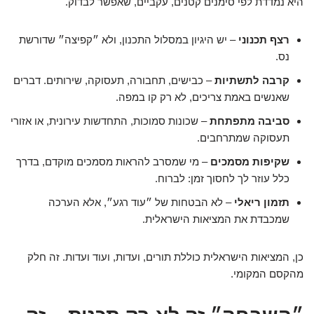
היא נמדדת לפי סימנים קטנים, עקביים, שאפשר לבדוק.
רצף תכנוני
– יש היגיון במסלול התכנון, ולא ״קפיצה״ שדורשת
נס.
קרבה לתשתיות
– כבישים, תחבורה, תעסוקה, שירותים. דברים
שאנשים באמת צריכים, לא רק קו במפה.
סביבה מתפתחת
– שכונות סמוכות, התחדשות עירונית, או אזורי
תעסוקה שמתרחבים.
שקיפות מסמכים
– מי שמסרב להראות מסמכים מוקדם, בדרך
כלל עוזר לך לחסוך זמן: לברוח.
תזמון ריאלי
– לא הבטחות של ״עוד רגע״, אלא הערכה
שמכבדת את המציאות הישראלית.
כן, המציאות הישראלית כוללת תורים, ועדות, ועוד ועדות. זה חלק
מהקסם המקומי.