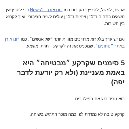
אפשר, למשל, להציץ במקורות כמו
רונן אורן – News1
כדי להבין איך
נושאים בתחום נדל״ן ויזמות נדל״ן עולים לשיח הציבורי, ואיך לקרוא
בין השורות.
וגם יש ערך בלקרוא מדריכים מזווית יותר ״של אנשים״, כמו
רונן אורן
באתר ״טחונים״
, שמכניס את זה לקרקע – תרתי משמע.
5 סימנים שקרקע ״מבטיחה״ היא
באמת מעניינת (ולא רק יודעת לדבר
יפה)
בוא נוריד רגע את הפילטרים.
קרקע טובה לא נמדדת לפי כמה מוכר התרגש בשיחה.