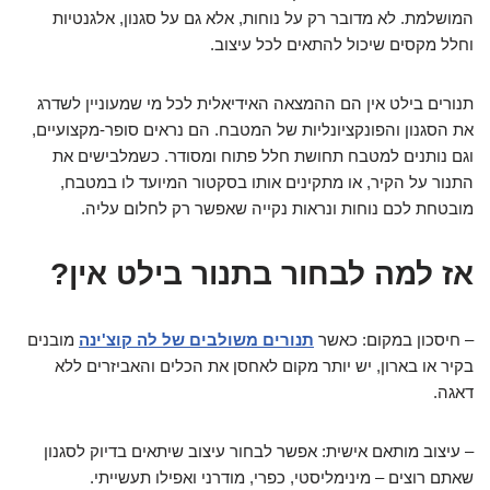
המושלמת. לא מדובר רק על נוחות, אלא גם על סגנון, אלגנטיות
וחלל מקסים שיכול להתאים לכל עיצוב.
תנורים בילט אין הם ההמצאה האידיאלית לכל מי שמעוניין לשדרג
את הסגנון והפונקציונליות של המטבח. הם נראים סופר-מקצועיים,
וגם נותנים למטבח תחושת חלל פתוח ומסודר. כשמלבישים את
התנור על הקיר, או מתקינים אותו בסקטור המיועד לו במטבח,
מובטחת לכם נוחות ונראות נקייה שאפשר רק לחלום עליה.
אז למה לבחור בתנור בילט אין?
– חיסכון במקום: כאשר
תנורים משולבים של לה קוצ'ינה
מובנים
בקיר או בארון, יש יותר מקום לאחסן את הכלים והאביזרים ללא
דאגה.
– עיצוב מותאם אישית: אפשר לבחור עיצוב שיתאים בדיוק לסגנון
שאתם רוצים – מינימליסטי, כפרי, מודרני ואפילו תעשייתי.