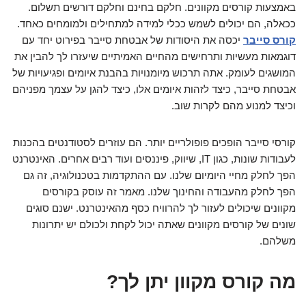
באמצעות קורסים מקוונים. חלקם בחינם וחלקם דורשים תשלום.
ככאלה, הם יכולים לשמש ככלי למידה למתחילים ולמומחים כאחד.
קורס סייבר
יכסה את היסודות של אבטחת סייבר בפירוט יחד עם
דוגמאות מעשיות ותרחישים מהחיים האמיתיים שיעזרו לך להבין את
המושגים לעומק. אתה תרכוש מיומנויות בהבנת איומים ופגיעויות של
אבטחת סייבר, כיצד לזהות איומים אלו, כיצד להגן על עצמך מפניהם
וכיצד למנוע מהם לקרות שוב.
קורסי סייבר הופכים פופולריים יותר. הם עוזרים לסטודנטים בהכנות
לעבודות שונות, כגון IT, שיווק, פיננסים ועוד רבים אחרים. האינטרנט
הפך לחלק מחיי היומיום שלנו. עם ההתקדמות בטכנולוגיה, זה גם
הפך לחלק מהעבודה והחינוך שלנו. מאמר זה עוסק בקורסים
מקוונים שיכולים לעזור לך להרוויח כסף מהאינטרנט. ישנם סוגים
שונים של קורסים מקוונים שאתה יכול לקחת ולכולם יש יתרונות
משלהם.
מה קורס מקוון יתן לך?