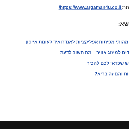
תר:
https://www.argaman4u.co.il/
שא:
ים למיזוג אוויר – מה חשוב לדעת
ות והם זה בריא?