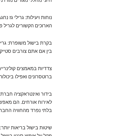
חיוני מחללי מגורים מודרני
נוחות ויעילות: גרילי גז 
הארוכים הקשורים לגריל פח
בקרת בישול משופרת: גריל
בין אם אתם צורבים סטייקים
צדדיות במאמצים קולינריים
ברוטסרונים ואפילו ביכולות
בידור ואינטראקציה חברתית
לאירוח אורחים. הם מאפש
בלתי נפרד מהחוויה החבר
שיטות בישול בריאות יותר:
מקל על אימוץ סגנון בישול 