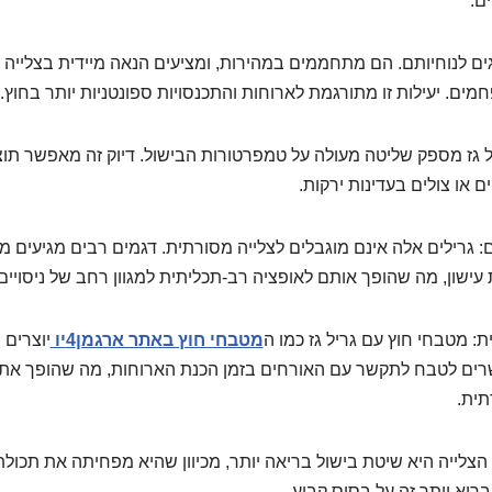
ים.
נחגגים לנוחיותם. הם מתחממים במהירות, ומציעים הנאה מיידית בצלייה
מים. יעילות זו מתורגמת לארוחות והתכנסויות ספונטניות יותר בחוץ.
 גז מספק שליטה מעולה על טמפרטורות הבישול. דיוק זה מאפשר תוצא
 או צולים בעדינות ירקות.
: גרילים אלה אינם מוגבלים לצלייה מסורתית. דגמים רבים מגיעים מ
 עישון, מה שהופך אותם לאופציה רב-תכליתית למגוון רחב של ניסויים 
: מטבחי חוץ עם גריל גז כמו ה
מטבחי חוץ באתר ארגמן4יו
יוצרים
רים לטבח לתקשר עם האורחים בזמן הכנת הארוחות, מה שהופך את 
תית.
 הצלייה היא שיטת בישול בריאה יותר, מכיוון שהיא מפחיתה את תכולת 
בריא יותר זה על בסיס קבוע.