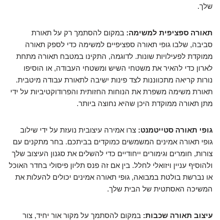
שלך.
תאורה ספציפית למשימה:
במקום להסתמך רק על תאורת
סביבה, שלבו גופי תאורה ספציפיים למשימה כדי לספק תאורה
ממוקדת לפעילויות שונות. לדוגמה, התקינו במטבח תאורה מתחת
לארון כדי להאיר את משטחי השיש ומשטחי העבודה, או הוסיפו
נורות קריאה מתכווננות לצד פינות ישיבה לתאורת עבודה מיטבית.
תאורת משימה משפרת את הנוחות החזותית והפרודוקטיביות על ידי
מתן תאורה ממוקדת היכן שהיא נחוצה ביותר.
גופי תאורה סטייטמנט:
צרו אמירה עיצובית נועזת על ידי שילוב
גופי תאורה אמינים המשמשים כמוקדים בביתכם. בחר מתקנים עם
צורות, חומרים וגימורים ייחודיים כדי להשלים את סגנון העיצוב שלך
ולהוסיף עניין ויזואלי לחלל. בין אם זה פנס תליון פיסולי בחדר האוכל
או נברשת בולטת במבואה, גופי תאורה אמינים יכולים להעלות את
המשיכה האסתטית של הבית שלך.
עיצוב תאורה שכבות:
במקום להסתמך על מקור אור יחיד, צור