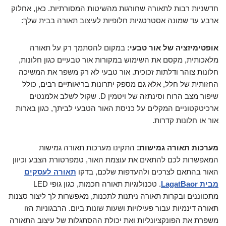
חדשניות רבות לתאורה שחורגות מהשיטות המסורתיות. כאן, אחלוק
ארבע עד שמונה אסטרטגיות חלופיות לעיצוב תאורה בבית שלך:
אופטימיזציה של אור טבעי:
במקום להסתמך רק על תאורה
מלאכותית, מקסם את השימוש במקורות אור טבעיים כגון חלונות,
חלונות צוהר ודלתות זכוכית. אור טבעי לא רק משפר את המשיכה
החזותית של חלל, אלא גם מספק יתרונות בריאותיים רבים, כולל
שיפור מצב הרוח וסינתזה של ויטמין D. שקול לשלב אלמנטים
ארכיטקטוניים המקלים על כניסת האור הטבעי לביתך, כגון בארות
אור או חלונות קדרות.
מערכות תאורה גמישות:
התקינו מערכות תאורה גמישות
המאפשרות לכם להתאים את עוצמת האור, טמפרטורת הצבע וכיוון
האור בהתאם לצרכים ולהעדפות שלכם, בדקו
תאורה לעסקים
מבית LagatBaor
. טכנולוגיות תאורה חכמות, כגון גופי LED
מתכווננים ובקרות תאורה ניתנות לתכנות, מאפשרות לך ליצור סצנות
תאורה דינמיות עבור פעילויות ושעות שונות ביום. הרבגוניות הזו
משפרת את הפונקציונליות ואת יכולת ההסתגלות של עיצוב התאורה