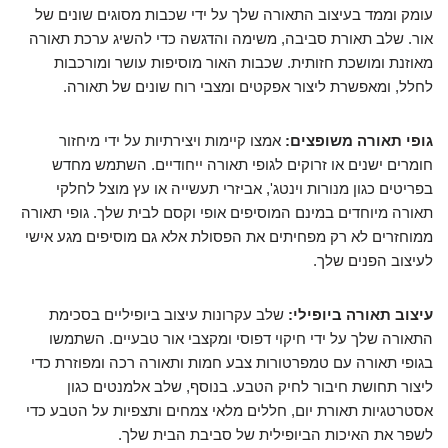
עומק וממד בעיצוב התאורה שלך על ידי שכבות מסוגים שונים של
אור. שלב תאורת סביבה, משימה והדגשה כדי להשיג ערכת תאורה
מאוזנת ומושכת חזותית. שכבות האור מוסיפות עושר ומורכבות
לחלל, ומאפשרת ליצור אפקטים ומצבי רוח שונים של תאורה.
גופי תאורה משופצים:
אמצו קיימות ויצירתיות על ידי מיחזור
חומרים ישנים או זרוקים לגופי תאורה ייחודיים. השתמש מחדש
בפריטים כגון מנורות וינטג', אביזרי תעשייה או עץ מוצל לחלקי
תאורה מיוחדים במינם המוסיפים אופי וקסם לבית שלך. גופי תאורה
ממוחזרים לא רק מפחיתים את הפסולת אלא גם מוסיפים מגע אישי
לעיצוב הפנים שלך.
עיצוב תאורה ביופילי:
שלב עקרונות עיצוב ביופיליים בסכימת
התאורה שלך על ידי חיקוי דפוסי ומקצבי אור טבעיים. השתמשו
בגופי תאורה עם טמפרטורות צבע חמות ותאורה רכה ומפוזרת כדי
ליצור תחושת חיבור לחיק הטבע. בנוסף, שלב אלמנטים כגון
אסטרטגיות תאורת יום, חללים מלאי צמחים ותצפיות על הטבע כדי
לשפר את האיכות הביופילית של סביבת הבית שלך.