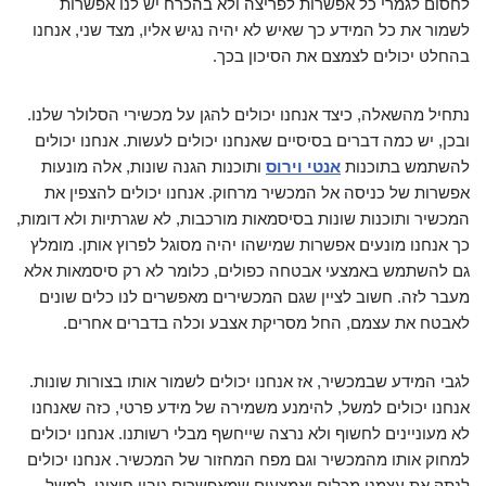
לחסום לגמרי כל אפשרות לפריצה ולא בהכרח יש לנו אפשרות
לשמור את כל המידע כך שאיש לא יהיה נגיש אליו, מצד שני, אנחנו
בהחלט יכולים לצמצם את הסיכון בכך.
נתחיל מהשאלה, כיצד אנחנו יכולים להגן על מכשירי הסלולר שלנו.
ובכן, יש כמה דברים בסיסיים שאנחנו יכולים לעשות. אנחנו יכולים
להשתמש בתוכנות
אנטי וירוס
ותוכנות הגנה שונות, אלה מונעות
אפשרות של כניסה אל המכשיר מרחוק. אנחנו יכולים להצפין את
המכשיר ותוכנות שונות בסיסמאות מורכבות, לא שגרתיות ולא דומות,
כך אנחנו מונעים אפשרות שמישהו יהיה מסוגל לפרוץ אותן. מומלץ
גם להשתמש באמצעי אבטחה כפולים, כלומר לא רק סיסמאות אלא
מעבר לזה. חשוב לציין שגם המכשירים מאפשרים לנו כלים שונים
לאבטח את עצמם, החל מסריקת אצבע וכלה בדברים אחרים.
לגבי המידע שבמכשיר, אז אנחנו יכולים לשמור אותו בצורות שונות.
אנחנו יכולים למשל, להימנע משמירה של מידע פרטי, כזה שאנחנו
לא מעוניינים לחשוף ולא נרצה שייחשף מבלי רשותנו. אנחנו יכולים
למחוק אותו מהמכשיר וגם מפח המחזור של המכשיר. אנחנו יכולים
לנתק את עצמנו מכלים ואמצעים שמאפשרים גיבוי חיצוני, למשל,