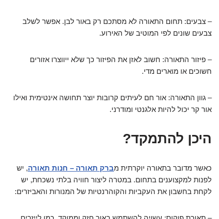
– צבעים: תחום התאורה לא מסתכם רק באור לבן. אפשר לשלב
צבעים שונים לפי המוטיב של האירוע.
– פיזור התאורה: חשוב לאזן את הפיזור כך שלא ייווצרו אזורים
חשוכים או מוארים מדי.
– גוון התאורה: אור חם לעיתים קרובות יוצר תחושה אינטימית ואילו
אור קר יכול להיות אלגנטי ומודרני.
היכן להתמקד?
כאשר מדובר בתאורה יוקרתית מ
ברק תאורה – חנות תאורה
, יש
לפנות למקצוענים בתחום. במטרה ליצור חוויה בלתי נשכחת, יש
לקחת בחשבון את העקביות והקוהרנטיות של המנורות והאביזרים:
– תאורת פוקוס: עשויה להשתמש באור חזק וממוקד, כמו לייזרים,