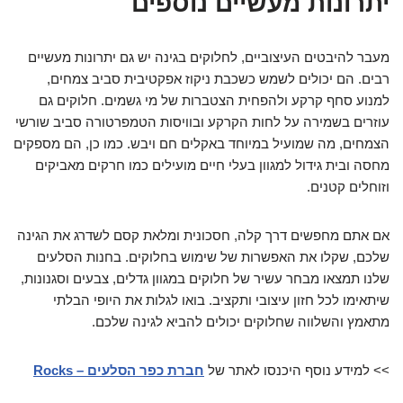
יתרונות מעשיים נוספים
מעבר להיבטים העיצוביים, לחלוקים בגינה יש גם יתרונות מעשיים
רבים. הם יכולים לשמש כשכבת ניקוז אפקטיבית סביב צמחים,
למנוע סחף קרקע ולהפחית הצטברות של מי גשמים. חלוקים גם
עוזרים בשמירה על לחות הקרקע ובוויסות הטמפרטורה סביב שורשי
הצמחים, מה שמועיל במיוחד באקלים חם ויבש. כמו כן, הם מספקים
מחסה ובית גידול למגוון בעלי חיים מועילים כמו חרקים מאביקים
וזוחלים קטנים.
אם אתם מחפשים דרך קלה, חסכונית ומלאת קסם לשדרג את הגינה
שלכם, שקלו את האפשרות של שימוש בחלוקים. בחנות הסלעים
שלנו תמצאו מבחר עשיר של חלוקים במגוון גדלים, צבעים וסגנונות,
שיתאימו לכל חזון עיצובי ותקציב. בואו לגלות את היופי הבלתי
מתאמץ והשלווה שחלוקים יכולים להביא לגינה שלכם.
>> למידע נוסף היכנסו לאתר של
חברת כפר הסלעים – Rocks