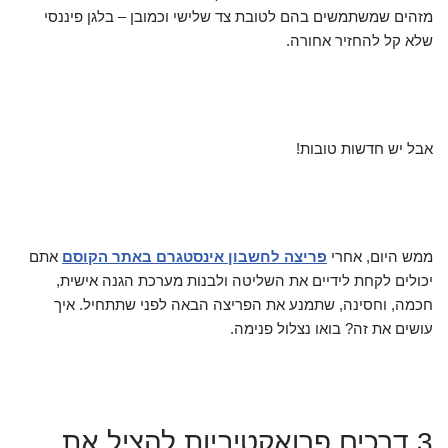
מזהים שמשתמשים בהם לטובת צד שלישי וכמובן – בלגן פיננסי
שלא קל להחזיר אחורה.
אבל יש חדשות טובות!
ממש היום, אחרי
פריצה לחשבון אינסטגרם באתר הקוסם
אתם
יכולים לקחת לידיים את השליטה ולבנות מערכת הגנה אישית,
חכמה, וחסינה, שתמנע את הפריצה הבאה לפני שתתחיל. איך
עושים את זה? בואו נצלול פנימה.
3 דרכים פרואקטיביות להציל את