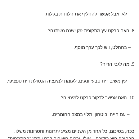
– לא, אבל אפשר להחליף את הלוחות בקלות.
8. האם פרקט עץ מתקופת זמן ישנה משתנה?
– בהחלט, ויש לכך ערך מוסף.
9. מה לגבי הריח?
– עץ משיב ריח טבעי ונעים, לעומת למינציה הנטולת ריח ספציפי.
10. האם אפשר לדקור פרקט למינציה?
– עם חייה וביטחון, תלוי במצב החומרים.
ככה, בסיכום, כל אחד מן השניים מציע יתרונות וחסרונות משלו.
הבחירה היא בידיכם – אילו ערכים חשובים לכם יותר? "ההתמחות"