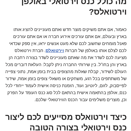
מה כולל כנס וירטואלי באולפן
וירטואלס?​
כאמור, אם אתם משיקים מוצר חדש ואתם מעוניינים להציג אותו
בארץ ובעולם, אם אתם עורכים אירוע חברה או אם אתם עורכים
פאנל מומחים שחשוב לכם שלא מעט אנשים יראו, אין ספק שכדאי
לכם לצלם אותו באולפן של חברות
וירטואלס
. חברת וירטואלס
מציעה לכם לשדר את מה שאתם מעוניינים לשדר בצורה רחבה הן
בארץ והן בחו"ל. בין שירותי החברה ניתן לקבל: העלאת דוברים מכל
העולם לשידור, קבלת שאלות מהצופים בבית בזמן אמת, נתוני צפייה
של משתתפים בכל רגע, משחקים או משאלי צופים בזמן אמת, שידור
לפייסבוק, לזום, ליוטיוב ועוד, הזמנת כניסה אישית לעמוד ייחודי לכל
כנס, אולפן בהתאמה אישית בהתאם לכל סוג כנס העומד על הפרק
וכן, מוצרים משלימים עבור הכנס הווירטואלי שלכם.
כיצד וירטואלס מסייעים לכם ליצור
כנס וירטואלי בצורה הטובה