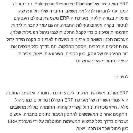
ERP הוא קיצור של Enterprise Resource Planning. זוהי תוכנה
המסייעת לחברות לנהל את משאבי החברה שלהן ולוודא שהן
פועלות בצורה חלקה. מערכת ה-ERP משמשת בעולם העסקים
לניטור, בקרה ותיאום פעילות החברה. זה גם עוזר לחברות לזהות
הזדמנויות וסיכונים כדי לקבל החלטות לגבי ניהול הפעילות שלהן.
מערכות תכנון משאבים ארגוניים מיועדות לארגונים בקנה מידה גדול
עם תהליכים מורכבים ומספר מחלקות. הם בדרך כלל מכסים את
רוב ההיבטים של עסק, כגון כספים, חשבונאות, ייצור, מכירות,
הפצה, ניהול משאבי אנוש וכו '.
לסיכום;
ERP מורכב משלושה מרכיבי ליבה: תוכנה, חומרה ואנשים. התוכנה
היא עמוד השדרה של מערכת ERP הכוללת מודולים כמו ניהול
מלאי, חיזוי מכירות וניהול קשרי לקוחות. החומרה כוללת מחשבים
והתקנים אחרים המשמשים לאחסון ועיבוד נתונים בחברה. אנשים
נשכרים בדרך כלל לביצוע המשימות המוטלות על ידי מערכת ERP
כגון ניהול שכר או תכנון ייצור.