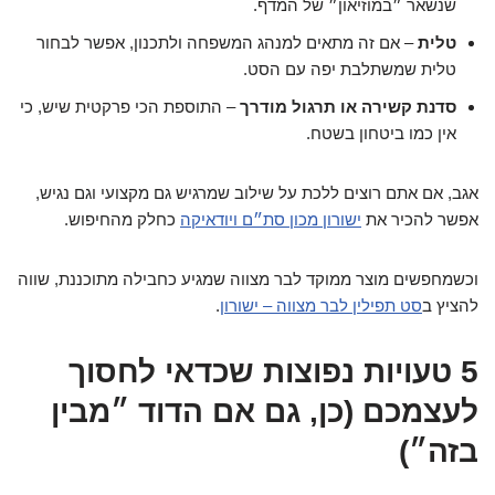
שנשאר ״במוזיאון״ של המדף.
טלית
– אם זה מתאים למנהג המשפחה ולתכנון, אפשר לבחור
טלית שמשתלבת יפה עם הסט.
סדנת קשירה או תרגול מודרך
– התוספת הכי פרקטית שיש, כי
אין כמו ביטחון בשטח.
אגב, אם אתם רוצים ללכת על שילוב שמרגיש גם מקצועי וגם נגיש,
אפשר להכיר את
ישורון מכון סת״ם ויודאיקה
כחלק מהחיפוש.
וכשמחפשים מוצר ממוקד לבר מצווה שמגיע כחבילה מתוכננת, שווה
להציץ ב
סט תפילין לבר מצווה – ישורון
.
5 טעויות נפוצות שכדאי לחסוך
לעצמכם (כן, גם אם הדוד ״מבין
בזה״)