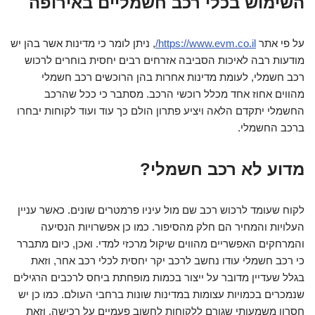
השימוש בכלי רכב חשמליים באירופה
על פי אתר
https://www.evm.co.il/
, ניתן לומר כי מדינות אשר בהן יש
מודעות רבה לאיכות הסביבה אזרחים רבים יחסית בוחרים לרכוש
רכב חשמלי, לעומת מדינות אחרות בהן הרוכשים רכב חשמלי
מהווים אחוז אחד מכלל רוכשי הרכב. מסתבר כי ככל שהרכב
החשמלי יתקדם הלאה ויציע פתרון הולם כך עוד ועוד לקוחות יבחרו
ברכב החשמלי.
מדוע לא רכב חשמלי?
לקוח שעומד לרכוש רכב שם מול עיניו פרמטרים שונים. כאשר עניין
העלויות והמחיר הם חלק מהסיפור. כמו כן אפשרויות הנסיעה
והמרחקים האפשריים מהווים שיקול מרכזי למדי. ואכן, כיום מתברר
כי רכב חשמלי עודו נחשב לרכב יקר יחסית לכלי רכב אחר, וזאת
בגלל שעדיין מדובר על ייצור בכמות מופחתת ביחס לרכבים הרגילים
שנמכרים בכמויות עצומות במדינות שונות ברחבי העולם. כמו כן יש
חסרון משמעותי שגורם ללקוחות לחשוב פעמיים על רכישה. וזאת