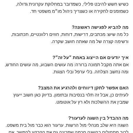
כשיש חשש להיבט פלילי, כשמדובר במחלוקת עקרונית גדולה,
כשמזמנים לחקירה או כשצריך ניהול מו״מ משפטי חד.
מה להביא לפגישה ראשונה?
כל מה שיש: מכתבים, דרישות, דוחות, חוזים רלוונטיים, תכתובות,
ורשימה קצרה של מה שאתה חושב שקרה.
איך יודעים אם הייצוג באמת ״על זה״?
אם אתה מקבל תמונה ברורה: מה עושים השבוע, מה עושים החודש,
ומה נחשב הצלחה. בלי ערפל ובלי הצגות.
האם אפשר לתקן דיווחים ולהרגיע את המצב?
לעיתים כן, אבל זה תלוי בנסיבות ובתזמון. בדיוק כאן חשוב ייעוץ
שמבין את ההשלכות ולא רץ על אוטומט.
מה ההבדל בין השגה לערעור?
השגה היא שלב מנהלי מול הרשות. ערעור הוא כבר מול בית משפט.
לרוב מתחילים בהשגה חכמה שמכינה גם את הקרקע להמשך, אם