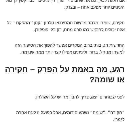
אם הגעת לכאן, כנראה שהביטוי ״עורך דין מיסים״ כבר קפץ לך מול
העיניים יותר מפעם אחת – ובצדק.
חקירה, שומה, מכתב מרשות המסים או טלפון ״קטן״ ממפקח – כל
אלה יכולים להרגיש כמו סרט מתח, רק בלי פופקורן.
החדשות הטובות: ברוב המקרים אפשר להפוך את הסיפור הזה
למשהו מנוהל, ברור, ולעיתים אפילו קצר יותר ממה שנדמה.
רגע, מה באמת על הפרק – חקירה
או שומה?
לפני שבוחרים ייצוג, צריך להבין מה יש על השולחן.
״חקירה״ ו״שומה״ נשמעים דומים, אבל בפועל זו ליגה אחרת
לגמרי.