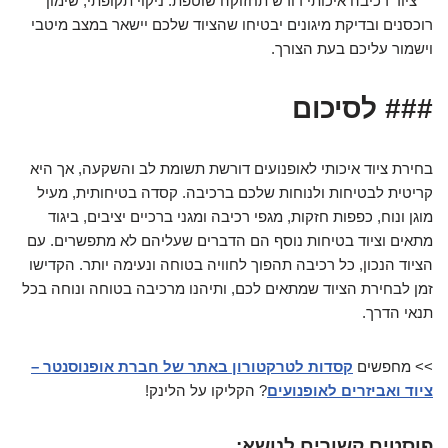
ציוד רכיבה איכותי דורש תחזוקה שוטפת. ניקוי תקופתי, שימון
רוכסנים ובדיקת מיגונים יבטיחו שהציוד שלכם יישאר במצב מיטבי
וישמור עליכם בעת הצורך.
### לסיכום
בחירת ציוד איכותי לאופנועים דורשת תשומת לב והשקעה, אך היא
קריטית לבטיחות ולנוחות שלכם ברכיבה. קסדה בטיחותית, מעיל
מוגן ונוח, כפפות חזקות, מגפי רכיבה ומגני ברכיים יציבים, ביגוד
מתאים וציוד בטיחות נוסף הם הדברים שעליהם לא מתפשרים. עם
הציוד הנכון, כל רכיבה תהפוך לחוויה בטוחה ונעימה יותר. הקדישו
זמן לבחירת הציוד שמתאים לכם, ותיהנו מרכיבה בטוחה ונוחה בכל
תנאי הדרך.
>> מחפשים
קסדות לטרקטורון באתר של חברת אופנוסנטר –
ציוד ואביזרים לאופנועים
? הקליקו על הלינק!
פוסטים קשורים לנושא: