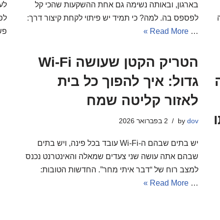
בארגון, ובאותה נשימה גם אחת ההשקעות שהכי קל
לע
לפספס בה. למה? כי תמיד יש פיתוי לקחת קיצור דרך:
לפ
…
Read More »
פש
הטריק הקטן שעושה Wi‑Fi
חה
גדול: איך להפוך כל בית
לאזור קליטה שמח
ו
dov
by
2 בפברואר 2026
יש בתים שבהם ה-Wi‑Fi עובד בכל פינה, ויש בתים
שבהם אתה עושה שני צעדים שמאלה והאינטרנט נכנס
למצב רוח של “דבר איתי מחר”. החדשות הטובות:
Read More »
…