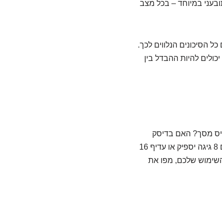
ובעני במיוחד – בכל מצב
ל הסיכונים הנלווים לכך.
 איכותיים ומתקדמים יכולים להיות ההבדל בין
טיס מסך? האם בדיסק
הקשיח יספיק לנו נפח של 256 ג'יגה, או שמומלץ גודל גדול יותר, מה גודל הזיכרון המומלץ, האם 8 גיגה יספיק או עדיף 16
 השימוש שלכם, מפו את