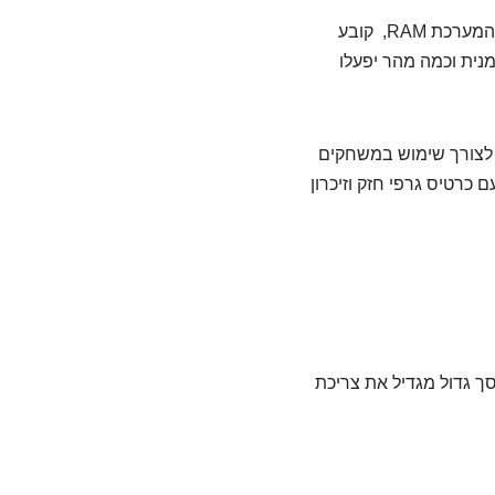
מעבד המחשב הנייד שלך הוא למעשה ליבו של המחשב – עוצמתו של המעבד ביחד עם זיכרון המערכת RAM, קובע
נית וכמה מהר יפעלו
 לצורך שימוש במשחקים
כרטיס גרפי חזק וזיכרון
סך גדול מגדיל את צריכת