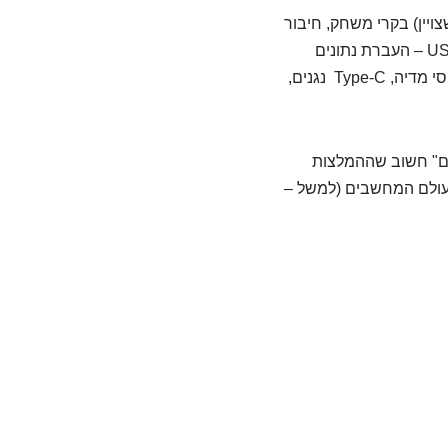
ויין) בקרי משחק, חיבור
סמארטפונים, כרטיס מודם, MiniDisplayPort., USB 3.0.USB Type-C: חיבורי USD – USB 3.0 – העברת נתונים
מהירה יותר משמעותית יותר מ- בעת USB 2.0, שימוש בהתקנים תומכים USB 3.0 חריצי כרטיסי מדיה, Type-C נגנים,
ים" חשוב שההמלצות
בעולם המחשבים (למשל –