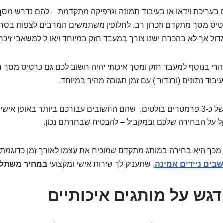
 בעריכת וידאו או בעיבוד תמונה וגרפיקה מתקדמת – להם נדרש מס
רטיס מסך מתקדם וזכרון רב. לחלופין משתמשים המרבים לצפות בסר
ול אך לא בהכרח ישנו צורך במעבד חזק במיוחד ו/או ל למשאבי זיכרו
רי בנוסף למעבד חזק ומסך איכותי יהיה חשוב לכם גם כרטיס מסך חז
בוד נתונים (ורנדור ) עם זמן תגובה מהיר במיוחד.
לכן, מומלץ לבצע תיעדוף של כ-3 פרמטרים בולטים, שהם החשובים עבורכם ביותר באו
ל על הבחירה שלכם ובמקביל – להבטיח שבחרתם נכון.
מכך היא בחירה במותג מתקדם שמוכיח את עצמו לאורך זמן כדוגמת
בים ניידים אמינה
, שתעניק לך שירות אישי ומקצועי
במחיר משתלם