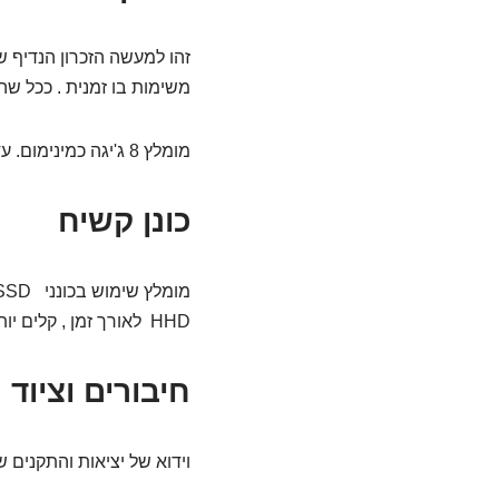
זהו למעשה הזכרון הנדיף
משימות בו זמנית . ככל שהנ
מומלץ 8 ג'יגה כמינימום. עדיפות ל 16 גיגה ומעלה לגיימרים, אנימטורים וגרפיקאים.
כונן קשיח
HHD לאורך זמן , קלים יותר, פחות מתחממים ודקים יותר. ממולץ 256 גיגה ומעלה בהתאם לאופן השימוש במחשב הנייד.
חיבורים וציוד 
וידוא של יציאות והתקנים 