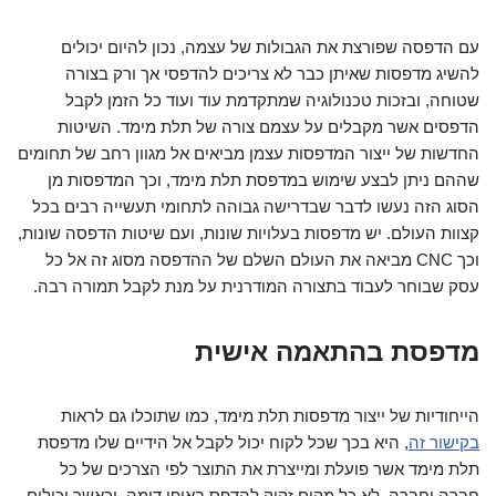
עם הדפסה שפורצת את הגבולות של עצמה, נכון להיום יכולים
להשיג מדפסות שאיתן כבר לא צריכים להדפסי אך ורק בצורה
שטוחה, ובזכות טכנולוגיה שמתקדמת עוד ועוד כל הזמן לקבל
הדפסים אשר מקבלים על עצמם צורה של תלת מימד. השיטות
החדשות של ייצור המדפסות עצמן מביאים אל מגוון רחב של תחומים
שההם ניתן לבצע שימוש במדפסת תלת מימד, וכך המדפסות מן
הסוג הזה נעשו לדבר שבדרישה גבוהה לתחומי תעשייה רבים בכל
קצוות העולם. יש מדפסות בעלויות שונות, ועם שיטות הדפסה שונות,
וכך CNC מביאה את העולם השלם של ההדפסה מסוג זה אל כל
עסק שבוחר לעבוד בתצורה המודרנית על מנת לקבל תמורה רבה.
מדפסת בהתאמה אישית
הייחודיות של ייצור מדפסות תלת מימד, כמו שתוכלו גם לראות
בקישור זה
, היא בכך שכל לקוח יכול לקבל אל הידיים שלו מדפסת
תלת מימד אשר פועלת ומייצרת את התוצר לפי הצרכים של כל
חברה וחברה. לא כל מקום זקוק להדפס באופן דומה, וכאשר יכולים