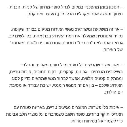
– חסכון בזמן מהפכני: במקום לנהל סופר-מרתון של קניות, הכנות,
חיתוך והגשה אתם מקבלים הכל מוכן, מעוצב ומתוקתק.
– אריזה מושקעת ומשדרגת: מגשי האירוח מגיעים בצורה שקופה,
נקייה ואסתטית שמעלה את רמת האירוע בבת אחת, בלי לשים לב.
גם אם אתם לא ה"כוכבים" במטבח, אתם הופכים ל"גרנד מאסטר"
של האירוח.
– מגוון עשיר שמרשים כל טעם: מכל טוב המאפייה והחלבי
בשילובים מנצחים – גבינות, קרקרים, ירקות חתוכים, פירות טריים,
וממתקים קטנים מלווים. אפשר לבחור מגש שמתאים בדיוק לסוג
האירוע שלכם – בין אם זה מפגש רומנטי, ישיבת עבודה או מסיבת
יום הולדת.
– איכות בלי פשרות: המוצרים מגיעים טריים, באריזה סגורה עם
תאריכי תוקף ברורים. סופר חשוב כשמדברים על מוצרי חלב וגבינות
כדי לשמור על בטיחות וטריות.