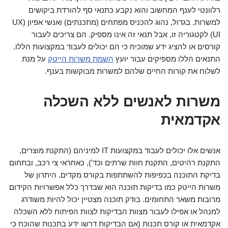
רלוונטי לענף המחשוב והוא נקבע כתנאי סף להורדת ביקושים
למשרות. בגדול, נהוג להכניס מפתחים (מתכנתים) ואנשי אפיון (UX
UI) לקטגוריה זו, אבל תנאי זה אינו מספיק. הם צריכים לעבור
קורסים או להציג ידע שמוכיח כי הם יכולים לעבוד במקצועות הללו.
התנאים הללו מספיקים עבור יועץ
השמת משרות הייטק
על מנת
לשלוח את קורות החיים שלהם למשרות מבוקשות בענף.
משרות לאנשים ללא השכלה
אקדמאית
אנשים אלו יכולים לעבוד במקצועות IT למיניהם (התקנת מוצרים,
התקנת רהיטים, התקנת חוות שרתים וכד'), כאחראי צי רכב, ובתחום
בדיקת התוכנה בכפיפות להשתתפות בקורס מקדים. היתרון של
משרות הייטק כמו בדיקות תוכנה הוא שבדרך כלל אפשרויות הקידום
מרובות משאר התחומים. בודק תוכנה מצטיין יכול להיות משודרג
למנהל או אפילו לעבור מצוות הבדיקות לצוות הפיתוח ללא השכלה
אקדמאית או קורס תכנות (אם הבדיקות דרשו ידע בתכנות שהוכח כי